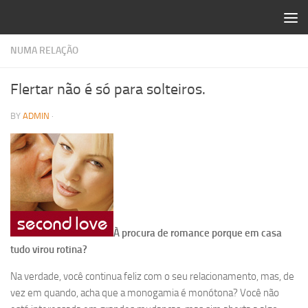
Skip to content
NUMA RELAÇÃO
Flertar não é só para solteiros.
BY
ADMIN
·
À procura de romance porque em casa
tudo virou rotina?
Na verdade, você continua feliz com o seu relacionamento, mas, de
vez em quando, acha que a monogamia é monótona? Você não